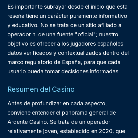
Es importante subrayar desde el inicio que esta
reseña tiene un carácter puramente informativo
y educativo. No se trata de un sitio afiliado al
operador ni de una fuente "oficial"; nuestro
objetivo es ofrecer a los jugadores españoles
datos verificados y contextualizados dentro del
marco regulatorio de España, para que cada
usuario pueda tomar decisiones informadas.
Resumen del Casino
Antes de profundizar en cada aspecto,
conviene entender el panorama general de
Ardente Casino. Se trata de un operador
relativamente joven, establecido en 2020, que