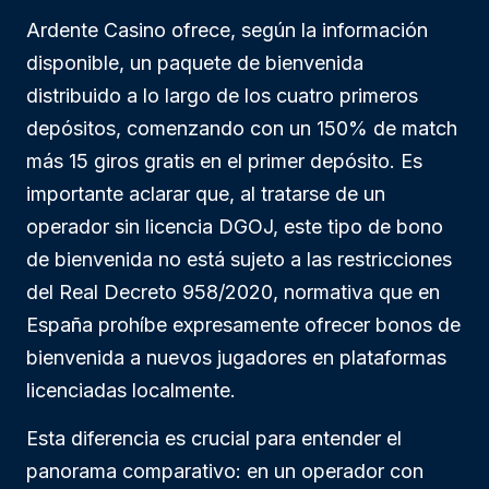
Ardente Casino ofrece, según la información
disponible, un paquete de bienvenida
distribuido a lo largo de los cuatro primeros
depósitos, comenzando con un 150% de match
más 15 giros gratis en el primer depósito. Es
importante aclarar que, al tratarse de un
operador sin licencia DGOJ, este tipo de bono
de bienvenida no está sujeto a las restricciones
del Real Decreto 958/2020, normativa que en
España prohíbe expresamente ofrecer bonos de
bienvenida a nuevos jugadores en plataformas
licenciadas localmente.
Esta diferencia es crucial para entender el
panorama comparativo: en un operador con