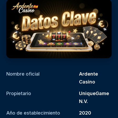
Nombre oficial
Ardente
Casino
Propietario
UniqueGame
N.V.
Año de establecimiento
2020