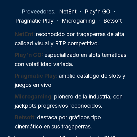
Proveedores:
NetEnt
·
Play'n GO
·
Pragmatic Play
·
Microgaming
·
Betsoft
NetEnt:
reconocido por tragaperras de alta
calidad visual y RTP competitivo.
Play'n GO:
especializado en slots temáticas
con volatilidad variada.
Pragmatic Play:
amplio catálogo de slots y
juegos en vivo.
Microgaming:
pionero de la industria, con
jackpots progresivos reconocidos.
Betsoft:
destaca por gráficos tipo
cinemático en sus tragaperras.