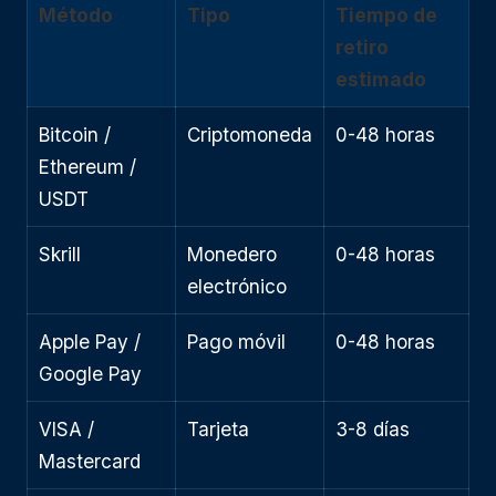
Método
Tipo
Tiempo de
retiro
estimado
Bitcoin /
Criptomoneda
0-48 horas
Ethereum /
USDT
Skrill
Monedero
0-48 horas
electrónico
Apple Pay /
Pago móvil
0-48 horas
Google Pay
VISA /
Tarjeta
3-8 días
Mastercard