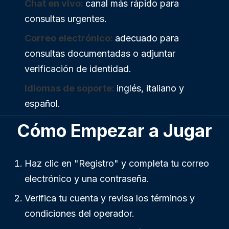
Chat en vivo:
canal más rápido para
consultas urgentes.
Correo electrónico:
adecuado para
consultas documentadas o adjuntar
verificación de identidad.
Idiomas de soporte:
inglés, italiano y
español.
Cómo Empezar a Jugar
Haz clic en "Registro" y completa tu correo
electrónico y una contraseña.
Verifica tu cuenta y revisa los términos y
condiciones del operador.