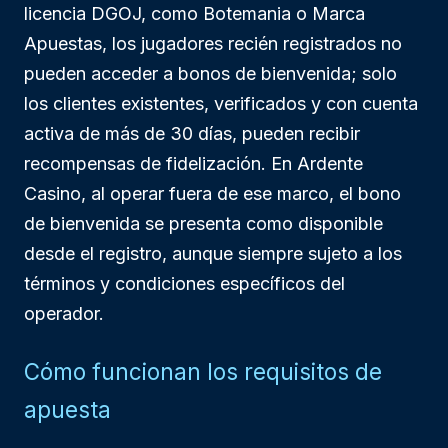
licencia DGOJ, como Botemania o Marca
Apuestas, los jugadores recién registrados no
pueden acceder a bonos de bienvenida; solo
los clientes existentes, verificados y con cuenta
activa de más de 30 días, pueden recibir
recompensas de fidelización. En Ardente
Casino, al operar fuera de ese marco, el bono
de bienvenida se presenta como disponible
desde el registro, aunque siempre sujeto a los
términos y condiciones específicos del
operador.
Cómo funcionan los requisitos de
apuesta