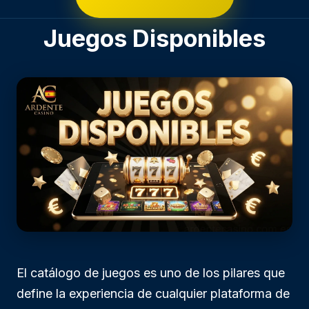
Juegos Disponibles
El catálogo de juegos es uno de los pilares que
define la experiencia de cualquier plataforma de