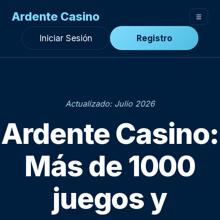
Ardente Casino
☰
Iniciar Sesión
Registro
Actualizado: Julio 2026
Ardente Casino:
Más de 1000
juegos y