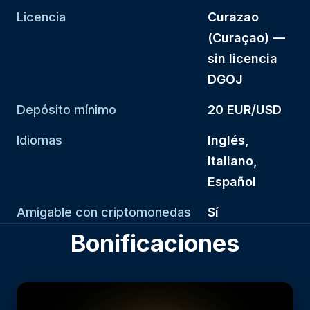
Licencia
Curazao
(Curaçao) —
sin licencia
DGOJ
Depósito mínimo
20 EUR/USD
Idiomas
Inglés,
Italiano,
Español
Amigable con criptomonedas
Sí
Bonificaciones