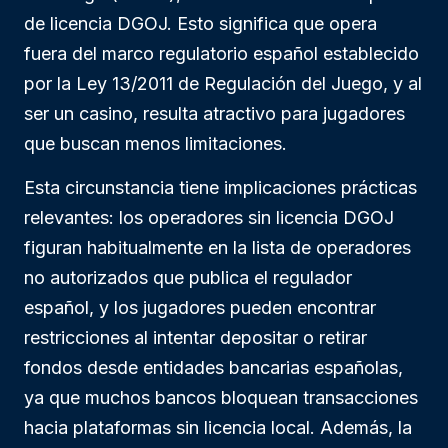
de licencia DGOJ. Esto significa que opera
fuera del marco regulatorio español establecido
por la Ley 13/2011 de Regulación del Juego, y al
ser un casino, resulta atractivo para jugadores
que buscan menos limitaciones.
Esta circunstancia tiene implicaciones prácticas
relevantes: los operadores sin licencia DGOJ
figuran habitualmente en la lista de operadores
no autorizados que publica el regulador
español, y los jugadores pueden encontrar
restricciones al intentar depositar o retirar
fondos desde entidades bancarias españolas,
ya que muchos bancos bloquean transacciones
hacia plataformas sin licencia local. Además, la