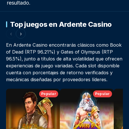
resultado.
Top juegos en Ardente Casino
‹
›
En Ardente Casino encontrarás clásicos como Book
of Dead (RTP 96.21%) y Gates of Olympus (RTP
96.5%), junto a títulos de alta volatilidad que ofrecen
experiencias de juego variadas. Cada slot disponible
cuenta con porcentajes de retorno verificados y
mecánicas diseñadas por proveedores líderes.
Popular
Popular