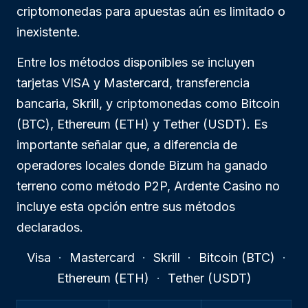
criptomonedas para apuestas aún es limitado o
inexistente.
Entre los métodos disponibles se incluyen
tarjetas VISA y Mastercard, transferencia
bancaria, Skrill, y criptomonedas como Bitcoin
(BTC), Ethereum (ETH) y Tether (USDT). Es
importante señalar que, a diferencia de
operadores locales donde Bizum ha ganado
terreno como método P2P, Ardente Casino no
incluye esta opción entre sus métodos
declarados.
Visa
·
Mastercard
·
Skrill
·
Bitcoin (BTC)
·
Ethereum (ETH)
·
Tether (USDT)