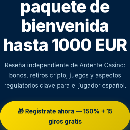
paquete de
bienvenida
hasta 1000 EUR
Reseña independiente de Ardente Casino:
bonos, retiros cripto, juegos y aspectos
regulatorios clave para el jugador español.
🎁 Regístrate ahora — 150% + 15
giros gratis